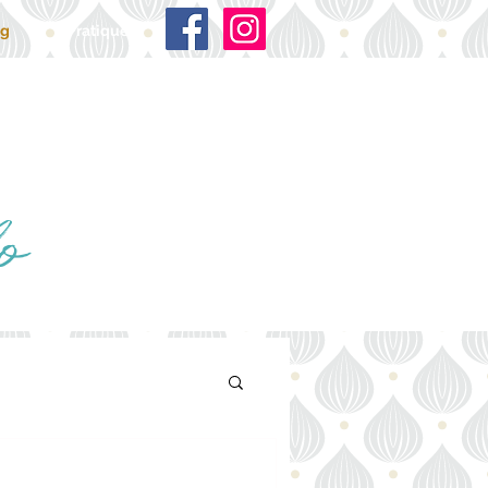
og
Pratique
o