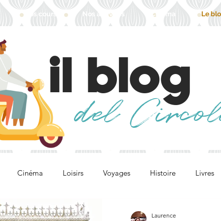
Nos cours
Nos activités
Cinéma
Le bl
il blog
del Circol
Cinéma
Loisirs
Voyages
Histoire
Livres
Laurence