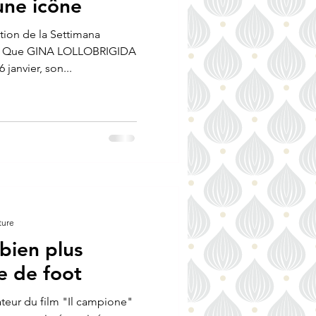
une icône
ition de la Settimana
ier Que GINA LOLLOBRIGIDA
 janvier, son...
ture
 bien plus
e de foot
sateur du film "Il campione"