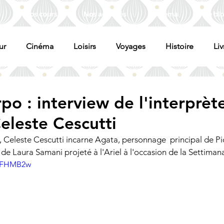
Nos cours
Nos activités
Cinéma
Le bl
ur
Cinéma
Loisirs
Voyages
Histoire
Liv
rpo : interview de l'interprèt
eleste Cescutti
e, Celeste Cescutti incarne Agata, personnage  principal de Pi
e Laura Samani projeté à l'Ariel à l'occasion de la Settimana
VvFHMB2w