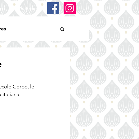
og
Pratique
res
e
ccolo Corpo, le 
 italiana.