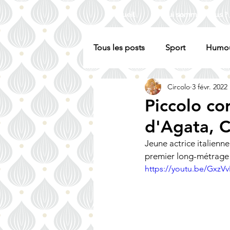
Accueil
Qui sommes nous ?
Tous les posts
Sport
Humo
Circolo
3 févr. 2022
Piccolo co
d'Agata, C
Jeune actrice italienn
premier long-métrage d
https://youtu.be/Gxz